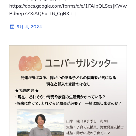
https://docs.google.com/forms/d/e/1FAIpQLScsJKWw
Pd5ep7ZXiAQ5alT6_CgRX […]
9月 4, 2024