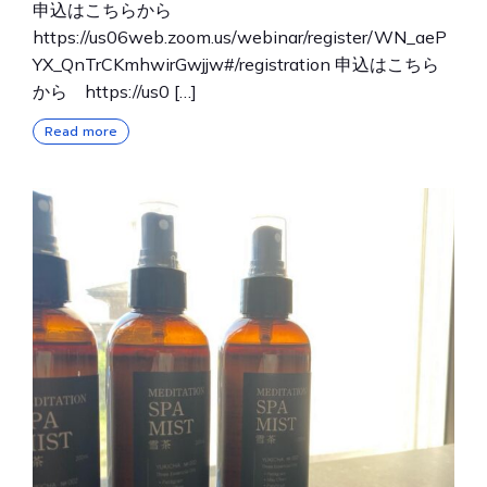
申込はこちらから
https://us06web.zoom.us/webinar/register/WN_aeP
YX_QnTrCKmhwirGwjjw#/registration 申込はこちら
から https://us0 […]
Read more