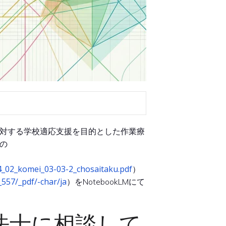
対する学校適応支援を目的とした作業療
の
r4_02_komei_03-03-2_chosaitaku.pdf
）
9_557/_pdf/-char/ja
）をNotebookLMにて
法士に相談して